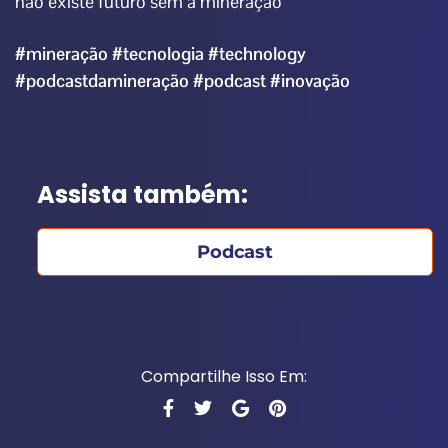
não existe futuro sem a mineração”
#mineração
#tecnologia
#technology
#podcastdamineração
#podcast
#inovação
Assista também:
Podcast
Compartilhe Isso Em: