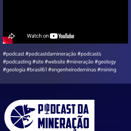
#podcast #podcastdamineração #podcasts
#podcasting #site #website #mineração #geology
#geologia #brasil61 #engenheirodeminas #mining