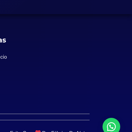
as
cio