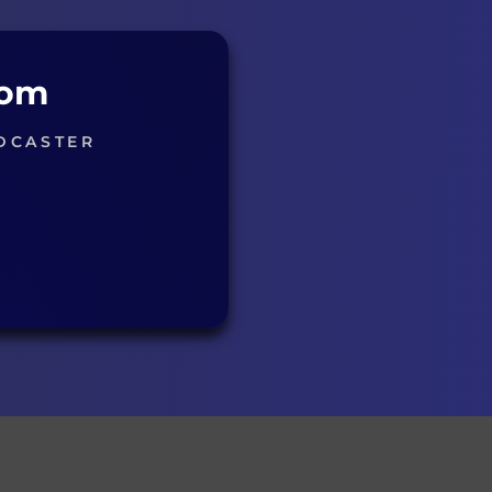
com
DCASTER