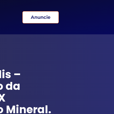
Anuncie
is –
o da
X
 Mineral.