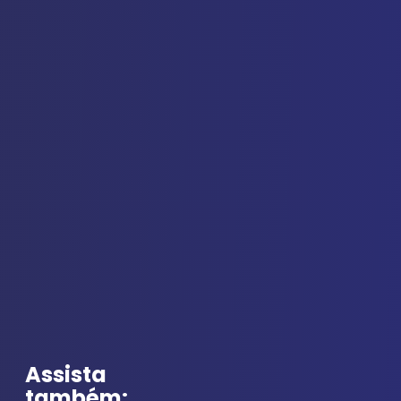
Assista
também: