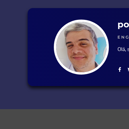
po
ENG
Olá,