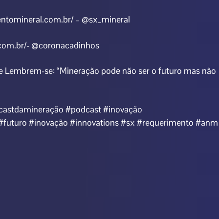
entomineral.com.br/ – @sx_mineral
.com.br/- @coronacadinhos
l e Lembrem-se: “Mineração pode não ser o futuro mas não
castdamineração #podcast #inovação
futuro #inovação #innovations #sx #requerimento #anm