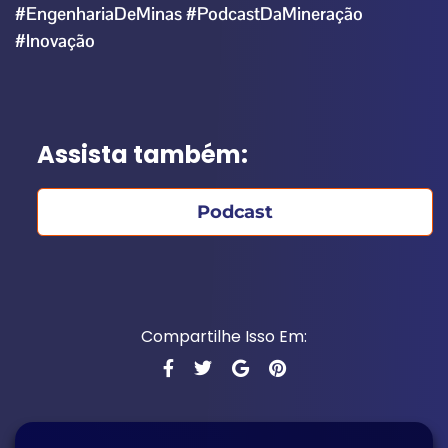
#EngenhariaDeMinas
#PodcastDaMineração
#Inovação
Assista também:
Podcast
Compartilhe Isso Em: