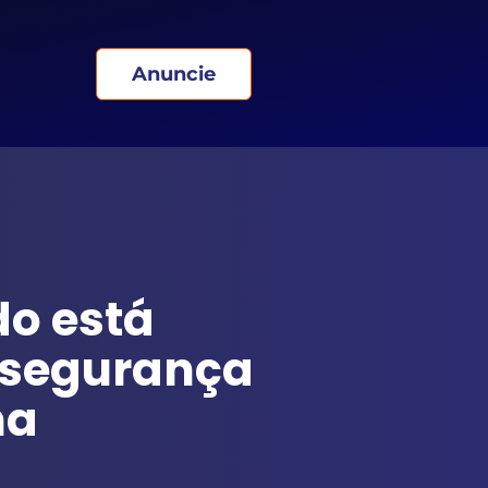
Anuncie
o está
 segurança
na