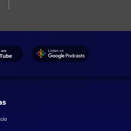
as
cio