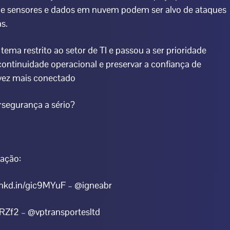
 de sensores e dados em nuvem podem ser alvo de ataques
s.
tema restrito ao setor de TI e passou a ser prioridade
continuidade operacional e preservar a confiança de
vez mais conectado
rsegurança a sério?
ração:
/lnkd.in/gic9MYuF – @igneabr
2RZf2 – @vptransportesltd