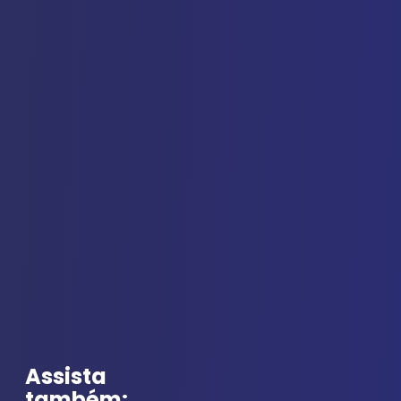
Assista
também: