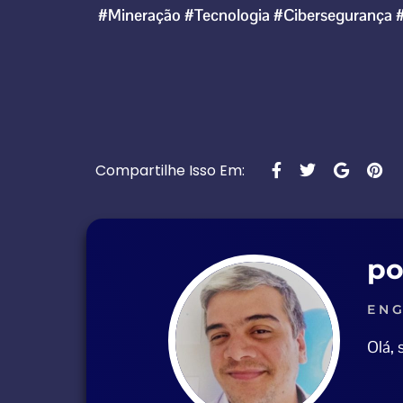
#Mineração
#Tecnologia
#Cibersegurança
Compartilhe Isso Em:
po
ENG
Olá,