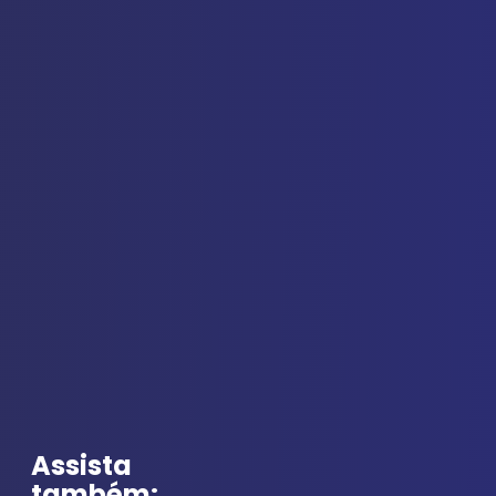
Assista
também: