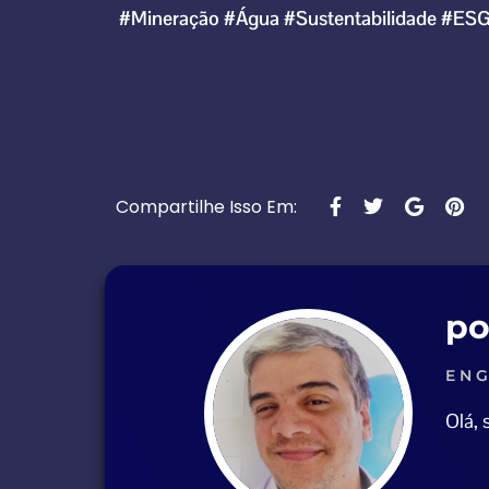
#Mineração
#Água
#Sustentabilidade
#ES
Compartilhe Isso Em:
po
ENG
Olá,