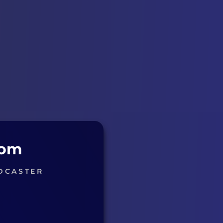
com
DCASTER