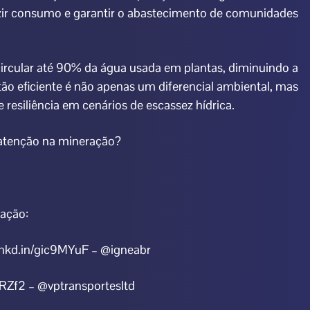
zir consumo e garantir o abastecimento de comunidades
ircular até 90% da água usada em plantas, diminuindo a
ão eficiente é não apenas um diferencial ambiental, mas
esiliência em cenários de escassez hídrica.
atenção na mineração?
ração:
/lnkd.in/gic9MYuF – @igneabr
2RZf2 – @vptransportesltd