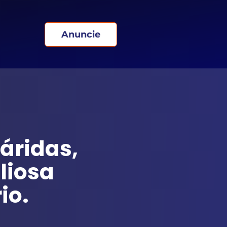
Anuncie
áridas,
liosa
io.