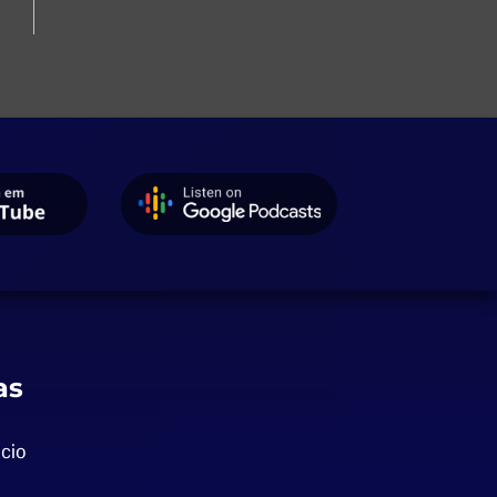
as
cio