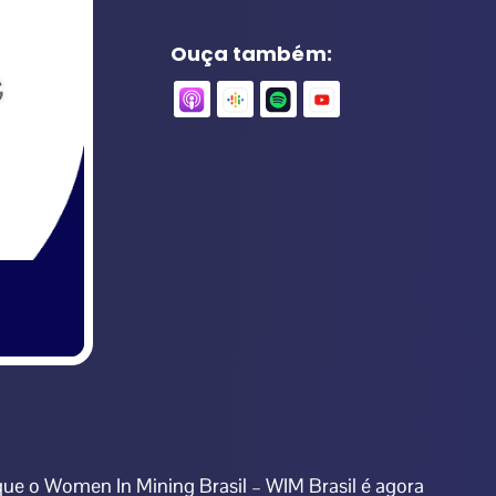
Ouça também:
que o
Women In Mining Brasil – WIM Brasil
é agora