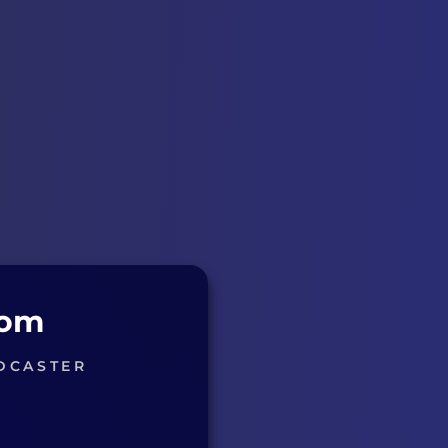
com
DCASTER