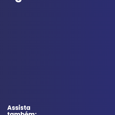
Assista
também: