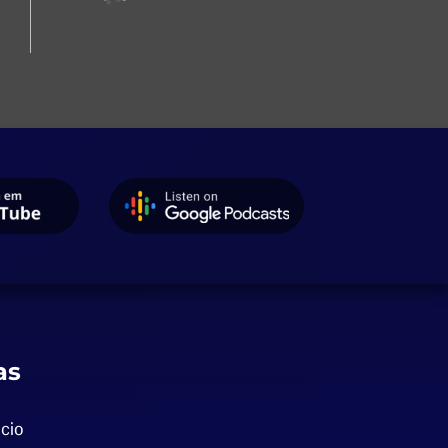
as
cio